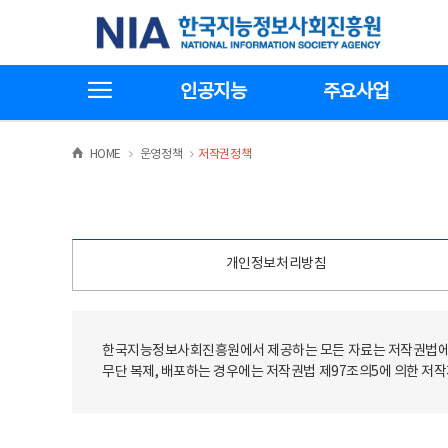
본
전
한국지능정보사회진흥원
문
체
바
메
로
뉴
가
바
전체메뉴보기
기
로
인공지능
주요사업
가
기
>
>
HOME
운영정책
저작권정책
개인정보처리방침
한국지능정보사회진흥원에서 제공하는 모든 자료는 저작권법에 
무단 복제, 배포하는 경우에는 저작권법 제97조의5에 의한 