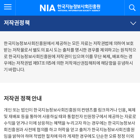
본
전
전체메뉴 열기
검
한국지능정보사회진흥원
문
체
바
메
로
뉴
가
바
저작권정책
기
로
가
기
한국지능정보사회진흥원에서 제공하는 모든 자료는 저작권법에 의하여 보호
받는 저작물로서 별도의 표시 도는 출처를 명시한 경우를 제외하고는 원칙적으
로 한국지능정보사회진흥원에 저작권이 있으며 이를 무단 복제, 배포하는 경
우에는 저작권법 제97조의5에 의한 저작재산권침해죄에 해당함을 유념하시
기 바랍니다.
저작권 정책 안내
개인 또는 법인이 한국지능정보사회진흥원의 컨텐츠를 링크하거나 인용, 복제
및 재배포 등을 통하여 사용하실 때와 통합전자 민원창구에서 제공하는 자료로
수익을 얻거나 이에 상응하는 혜택을 누리고자 하는 경우에는 한국지능정보사
회진흥원과 사전에 협의를 하고 허락을 얻고 출처가 한국지능정보사회진흥원
임을 밝혀야 하며 적법한 절차에 따라 게재한 경우에도 단순한 오류 정정 이외