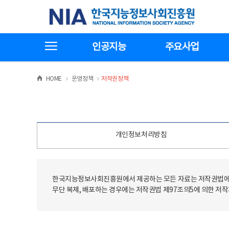
본
전
한국지능정보사회진흥원
문
체
바
메
로
뉴
가
바
전체메뉴보기
기
로
인공지능
주요사업
가
기
>
>
HOME
운영정책
저작권정책
개인정보처리방침
한국지능정보사회진흥원에서 제공하는 모든 자료는 저작권법에 
무단 복제, 배포하는 경우에는 저작권법 제97조의5에 의한 