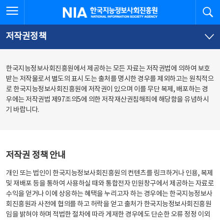
본
전
전체메뉴 열기
검
한국지능정보사회진흥원
문
체
바
메
로
뉴
가
바
저작권정책
기
로
가
기
한국지능정보사회진흥원에서 제공하는 모든 자료는 저작권법에 의하여 보호
받는 저작물로서 별도의 표시 도는 출처를 명시한 경우를 제외하고는 원칙적으
로 한국지능정보사회진흥원에 저작권이 있으며 이를 무단 복제, 배포하는 경
우에는 저작권법 제97조의5에 의한 저작재산권침해죄에 해당함을 유념하시
기 바랍니다.
저작권 정책 안내
개인 또는 법인이 한국지능정보사회진흥원의 컨텐츠를 링크하거나 인용, 복제
및 재배포 등을 통하여 사용하실 때와 통합전자 민원창구에서 제공하는 자료로
수익을 얻거나 이에 상응하는 혜택을 누리고자 하는 경우에는 한국지능정보사
회진흥원과 사전에 협의를 하고 허락을 얻고 출처가 한국지능정보사회진흥원
임을 밝혀야 하며 적법한 절차에 따라 게재한 경우에도 단순한 오류 정정 이외