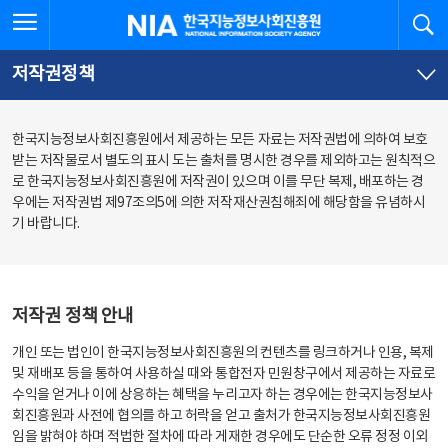
본
전
전체메뉴 열기
검
한국지능정보사회진흥원
문
체
바
메
로
뉴
가
바
저작권정책
기
로
가
기
한국지능정보사회진흥원에서 제공하는 모든 자료는 저작권법에 의하여 보호
받는 저작물로서 별도의 표시 도는 출처를 명시한 경우를 제외하고는 원칙적으
로 한국지능정보사회진흥원에 저작권이 있으며 이를 무단 복제, 배포하는 경
우에는 저작권법 제97조의5에 의한 저작재산권침해죄에 해당함을 유념하시
기 바랍니다.
저작권 정책 안내
개인 또는 법인이 한국지능정보사회진흥원의 컨텐츠를 링크하거나 인용, 복제
및 재배포 등을 통하여 사용하실 때와 통합전자 민원창구에서 제공하는 자료로
수익을 얻거나 이에 상응하는 혜택을 누리고자 하는 경우에는 한국지능정보사
회진흥원과 사전에 협의를 하고 허락을 얻고 출처가 한국지능정보사회진흥원
임을 밝혀야 하며 적법한 절차에 따라 게재한 경우에도 단순한 오류 정정 이외