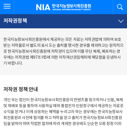
본
전
전체메뉴 열기
검
한국지능정보사회진흥원
문
체
바
메
로
뉴
가
바
저작권정책
기
로
가
기
한국지능정보사회진흥원에서 제공하는 모든 자료는 저작권법에 의하여 보호
받는 저작물로서 별도의 표시 도는 출처를 명시한 경우를 제외하고는 원칙적으
로 한국지능정보사회진흥원에 저작권이 있으며 이를 무단 복제, 배포하는 경
우에는 저작권법 제97조의5에 의한 저작재산권침해죄에 해당함을 유념하시
기 바랍니다.
저작권 정책 안내
개인 또는 법인이 한국지능정보사회진흥원의 컨텐츠를 링크하거나 인용, 복제
및 재배포 등을 통하여 사용하실 때와 통합전자 민원창구에서 제공하는 자료로
수익을 얻거나 이에 상응하는 혜택을 누리고자 하는 경우에는 한국지능정보사
회진흥원과 사전에 협의를 하고 허락을 얻고 출처가 한국지능정보사회진흥원
임을 밝혀야 하며 적법한 절차에 따라 게재한 경우에도 단순한 오류 정정 이외