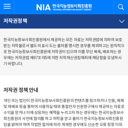
본
전
전체메뉴 열기
검
한국지능정보사회진흥원
문
체
바
메
로
뉴
가
바
저작권정책
기
로
가
기
한국지능정보사회진흥원에서 제공하는 모든 자료는 저작권법에 의하여 보호
받는 저작물로서 별도의 표시 도는 출처를 명시한 경우를 제외하고는 원칙적으
로 한국지능정보사회진흥원에 저작권이 있으며 이를 무단 복제, 배포하는 경
우에는 저작권법 제97조의5에 의한 저작재산권침해죄에 해당함을 유념하시
기 바랍니다.
저작권 정책 안내
개인 또는 법인이 한국지능정보사회진흥원의 컨텐츠를 링크하거나 인용, 복제
및 재배포 등을 통하여 사용하실 때와 통합전자 민원창구에서 제공하는 자료로
수익을 얻거나 이에 상응하는 혜택을 누리고자 하는 경우에는 한국지능정보사
회진흥원과 사전에 협의를 하고 허락을 얻고 출처가 한국지능정보사회진흥원
임을 밝혀야 하며 적법한 절차에 따라 게재한 경우에도 단순한 오류 정정 이외