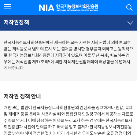
본
전
전체메뉴 열기
검
한국지능정보사회진흥원
문
체
바
메
로
뉴
가
바
저작권정책
기
로
가
기
한국지능정보사회진흥원에서 제공하는 모든 자료는 저작권법에 의하여 보호
받는 저작물로서 별도의 표시 도는 출처를 명시한 경우를 제외하고는 원칙적으
로 한국지능정보사회진흥원에 저작권이 있으며 이를 무단 복제, 배포하는 경
우에는 저작권법 제97조의5에 의한 저작재산권침해죄에 해당함을 유념하시
기 바랍니다.
저작권 정책 안내
개인 또는 법인이 한국지능정보사회진흥원의 컨텐츠를 링크하거나 인용, 복제
및 재배포 등을 통하여 사용하실 때와 통합전자 민원창구에서 제공하는 자료로
수익을 얻거나 이에 상응하는 혜택을 누리고자 하는 경우에는 한국지능정보사
회진흥원과 사전에 협의를 하고 허락을 얻고 출처가 한국지능정보사회진흥원
임을 밝혀야 하며 적법한 절차에 따라 게재한 경우에도 단순한 오류 정정 이외