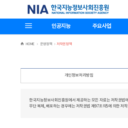
본
전
한국지능정보사회진흥원
문
체
바
메
로
뉴
가
바
전체메뉴보기
기
로
인공지능
주요사업
가
기
>
>
HOME
운영정책
저작권정책
개인정보처리방침
한국지능정보사회진흥원에서 제공하는 모든 자료는 저작권법에 
무단 복제, 배포하는 경우에는 저작권법 제97조의5에 의한 