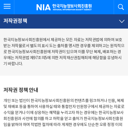
본
전
전체메뉴 열기
검
한국지능정보사회진흥원
문
체
바
메
로
뉴
가
바
저작권정책
기
로
가
기
한국지능정보사회진흥원에서 제공하는 모든 자료는 저작권법에 의하여 보호
받는 저작물로서 별도의 표시 도는 출처를 명시한 경우를 제외하고는 원칙적으
로 한국지능정보사회진흥원에 저작권이 있으며 이를 무단 복제, 배포하는 경
우에는 저작권법 제97조의5에 의한 저작재산권침해죄에 해당함을 유념하시
기 바랍니다.
저작권 정책 안내
개인 또는 법인이 한국지능정보사회진흥원의 컨텐츠를 링크하거나 인용, 복제
및 재배포 등을 통하여 사용하실 때와 통합전자 민원창구에서 제공하는 자료로
수익을 얻거나 이에 상응하는 혜택을 누리고자 하는 경우에는 한국지능정보사
회진흥원과 사전에 협의를 하고 허락을 얻고 출처가 한국지능정보사회진흥원
임을 밝혀야 하며 적법한 절차에 따라 게재한 경우에도 단순한 오류 정정 이외