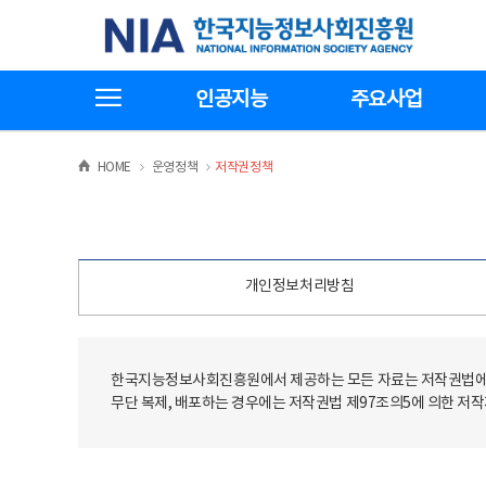
본
전
한국지능정보사회진흥원
문
체
바
메
로
뉴
가
바
전체메뉴보기
기
로
인공지능
주요사업
가
기
>
>
HOME
운영정책
저작권정책
개인정보처리방침
한국지능정보사회진흥원에서 제공하는 모든 자료는 저작권법에 
무단 복제, 배포하는 경우에는 저작권법 제97조의5에 의한 