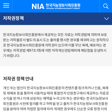
본
전
전체메뉴 열기
검
한국지능정보사회진흥원
문
체
바
메
로
뉴
가
바
저작권정책
기
로
가
기
한국지능정보사회진흥원에서 제공하는 모든 자료는 저작권법에 의하여 보호
받는 저작물로서 별도의 표시 도는 출처를 명시한 경우를 제외하고는 원칙적으
로 한국지능정보사회진흥원에 저작권이 있으며 이를 무단 복제, 배포하는 경
우에는 저작권법 제97조의5에 의한 저작재산권침해죄에 해당함을 유념하시
기 바랍니다.
저작권 정책 안내
개인 또는 법인이 한국지능정보사회진흥원의 컨텐츠를 링크하거나 인용, 복제
및 재배포 등을 통하여 사용하실 때와 통합전자 민원창구에서 제공하는 자료로
수익을 얻거나 이에 상응하는 혜택을 누리고자 하는 경우에는 한국지능정보사
회진흥원과 사전에 협의를 하고 허락을 얻고 출처가 한국지능정보사회진흥원
임을 밝혀야 하며 적법한 절차에 따라 게재한 경우에도 단순한 오류 정정 이외