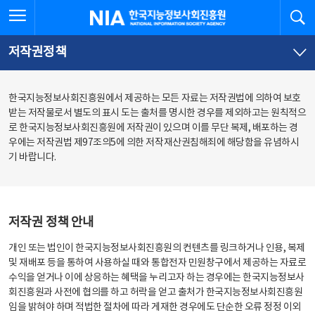
본
전
전체메뉴 열기
검
한국지능정보사회진흥원
문
체
바
메
로
뉴
가
바
저작권정책
기
로
가
기
한국지능정보사회진흥원에서 제공하는 모든 자료는 저작권법에 의하여 보호
받는 저작물로서 별도의 표시 도는 출처를 명시한 경우를 제외하고는 원칙적으
로 한국지능정보사회진흥원에 저작권이 있으며 이를 무단 복제, 배포하는 경
우에는 저작권법 제97조의5에 의한 저작재산권침해죄에 해당함을 유념하시
기 바랍니다.
저작권 정책 안내
개인 또는 법인이 한국지능정보사회진흥원의 컨텐츠를 링크하거나 인용, 복제
및 재배포 등을 통하여 사용하실 때와 통합전자 민원창구에서 제공하는 자료로
수익을 얻거나 이에 상응하는 혜택을 누리고자 하는 경우에는 한국지능정보사
회진흥원과 사전에 협의를 하고 허락을 얻고 출처가 한국지능정보사회진흥원
임을 밝혀야 하며 적법한 절차에 따라 게재한 경우에도 단순한 오류 정정 이외