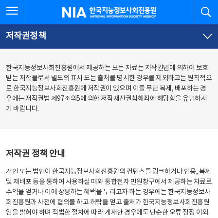
본
전
전체메뉴 열기
검
한국지능정보사회진흥원
문
체
바
메
로
뉴
가
바
저작권정책
기
로
가
기
한국지능정보사회진흥원에서 제공하는 모든 자료는 저작권법에 의하여 보호
받는 저작물로서 별도의 표시 도는 출처를 명시한 경우를 제외하고는 원칙적으
로 한국지능정보사회진흥원에 저작권이 있으며 이를 무단 복제, 배포하는 경
우에는 저작권법 제97조의5에 의한 저작재산권침해죄에 해당함을 유념하시
기 바랍니다.
저작권 정책 안내
개인 또는 법인이 한국지능정보사회진흥원의 컨텐츠를 링크하거나 인용, 복제
및 재배포 등을 통하여 사용하실 때와 통합전자 민원창구에서 제공하는 자료로
수익을 얻거나 이에 상응하는 혜택을 누리고자 하는 경우에는 한국지능정보사
회진흥원과 사전에 협의를 하고 허락을 얻고 출처가 한국지능정보사회진흥원
임을 밝혀야 하며 적법한 절차에 따라 게재한 경우에도 단순한 오류 정정 이외