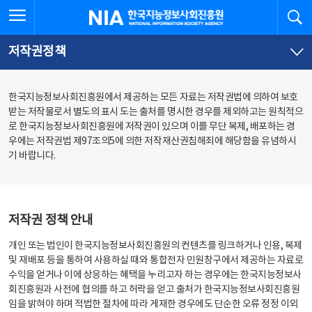
본
전
전체메뉴 열기
검
한국지능정보사회진흥원
문
체
바
메
로
뉴
가
바
저작권정책
기
로
가
기
한국지능정보사회진흥원에서 제공하는 모든 자료는 저작권법에 의하여 보호
받는 저작물로서 별도의 표시 도는 출처를 명시한 경우를 제외하고는 원칙적으
로 한국지능정보사회진흥원에 저작권이 있으며 이를 무단 복제, 배포하는 경
우에는 저작권법 제97조의5에 의한 저작재산권침해죄에 해당함을 유념하시
기 바랍니다.
저작권 정책 안내
개인 또는 법인이 한국지능정보사회진흥원의 컨텐츠를 링크하거나 인용, 복제
및 재배포 등을 통하여 사용하실 때와 통합전자 민원창구에서 제공하는 자료로
수익을 얻거나 이에 상응하는 혜택을 누리고자 하는 경우에는 한국지능정보사
회진흥원과 사전에 협의를 하고 허락을 얻고 출처가 한국지능정보사회진흥원
임을 밝혀야 하며 적법한 절차에 따라 게재한 경우에도 단순한 오류 정정 이외