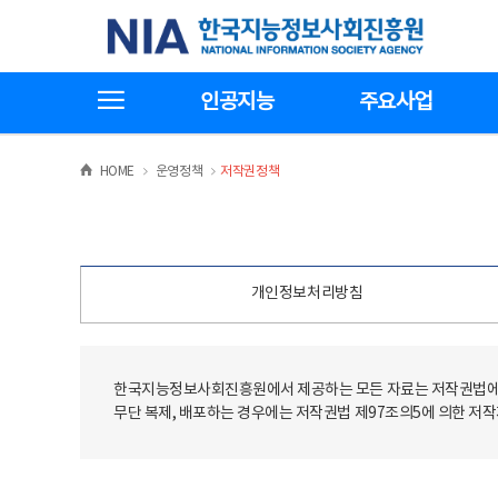
본
전
한국지능정보사회진흥원
문
체
바
메
로
뉴
가
바
전체메뉴보기
기
로
인공지능
주요사업
가
기
>
>
HOME
운영정책
저작권정책
개인정보처리방침
한국지능정보사회진흥원에서 제공하는 모든 자료는 저작권법에 
무단 복제, 배포하는 경우에는 저작권법 제97조의5에 의한 