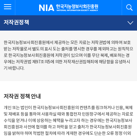
본
전
전체메뉴 열기
검
한국지능정보사회진흥원
문
체
바
메
로
뉴
가
바
저작권정책
기
로
가
기
한국지능정보사회진흥원에서 제공하는 모든 자료는 저작권법에 의하여 보호
받는 저작물로서 별도의 표시 도는 출처를 명시한 경우를 제외하고는 원칙적으
로 한국지능정보사회진흥원에 저작권이 있으며 이를 무단 복제, 배포하는 경
우에는 저작권법 제97조의5에 의한 저작재산권침해죄에 해당함을 유념하시
기 바랍니다.
저작권 정책 안내
개인 또는 법인이 한국지능정보사회진흥원의 컨텐츠를 링크하거나 인용, 복제
및 재배포 등을 통하여 사용하실 때와 통합전자 민원창구에서 제공하는 자료로
수익을 얻거나 이에 상응하는 혜택을 누리고자 하는 경우에는 한국지능정보사
회진흥원과 사전에 협의를 하고 허락을 얻고 출처가 한국지능정보사회진흥원
임을 밝혀야 하며 적법한 절차에 따라 게재한 경우에도 단순한 오류 정정 이외