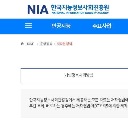
본
전
한국지능정보사회진흥원
문
체
바
메
로
뉴
가
바
전체메뉴보기
기
로
인공지능
주요사업
가
기
>
>
HOME
운영정책
저작권정책
개인정보처리방침
한국지능정보사회진흥원에서 제공하는 모든 자료는 저작권법에 
무단 복제, 배포하는 경우에는 저작권법 제97조의5에 의한 