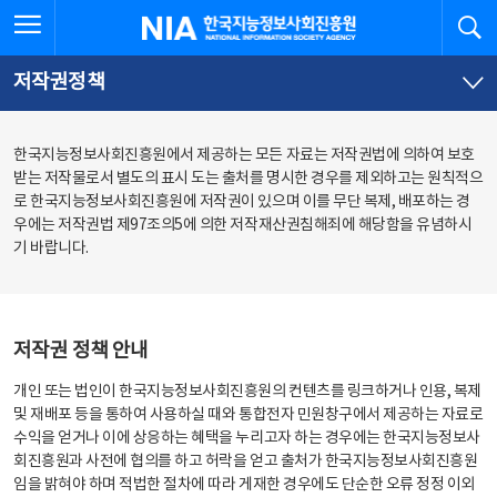
본
전
전체메뉴 열기
검
한국지능정보사회진흥원
문
체
바
메
로
뉴
가
바
저작권정책
기
로
가
기
한국지능정보사회진흥원에서 제공하는 모든 자료는 저작권법에 의하여 보호
받는 저작물로서 별도의 표시 도는 출처를 명시한 경우를 제외하고는 원칙적으
로 한국지능정보사회진흥원에 저작권이 있으며 이를 무단 복제, 배포하는 경
우에는 저작권법 제97조의5에 의한 저작재산권침해죄에 해당함을 유념하시
기 바랍니다.
저작권 정책 안내
개인 또는 법인이 한국지능정보사회진흥원의 컨텐츠를 링크하거나 인용, 복제
및 재배포 등을 통하여 사용하실 때와 통합전자 민원창구에서 제공하는 자료로
수익을 얻거나 이에 상응하는 혜택을 누리고자 하는 경우에는 한국지능정보사
회진흥원과 사전에 협의를 하고 허락을 얻고 출처가 한국지능정보사회진흥원
임을 밝혀야 하며 적법한 절차에 따라 게재한 경우에도 단순한 오류 정정 이외