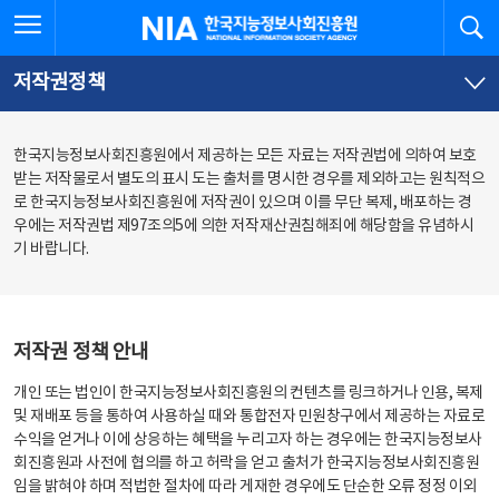
본
전
전체메뉴 열기
검
한국지능정보사회진흥원
문
체
바
메
로
뉴
가
바
저작권정책
기
로
가
기
한국지능정보사회진흥원에서 제공하는 모든 자료는 저작권법에 의하여 보호
받는 저작물로서 별도의 표시 도는 출처를 명시한 경우를 제외하고는 원칙적으
로 한국지능정보사회진흥원에 저작권이 있으며 이를 무단 복제, 배포하는 경
우에는 저작권법 제97조의5에 의한 저작재산권침해죄에 해당함을 유념하시
기 바랍니다.
저작권 정책 안내
개인 또는 법인이 한국지능정보사회진흥원의 컨텐츠를 링크하거나 인용, 복제
및 재배포 등을 통하여 사용하실 때와 통합전자 민원창구에서 제공하는 자료로
수익을 얻거나 이에 상응하는 혜택을 누리고자 하는 경우에는 한국지능정보사
회진흥원과 사전에 협의를 하고 허락을 얻고 출처가 한국지능정보사회진흥원
임을 밝혀야 하며 적법한 절차에 따라 게재한 경우에도 단순한 오류 정정 이외