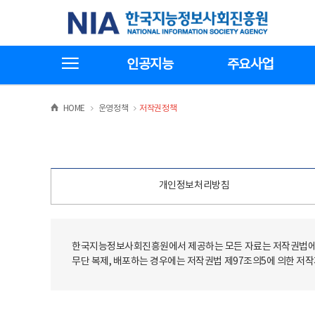
본
전
한국지능정보사회진흥원
문
체
바
메
로
뉴
가
바
전체메뉴보기
기
로
인공지능
주요사업
가
기
>
>
HOME
운영정책
저작권정책
개인정보처리방침
한국지능정보사회진흥원에서 제공하는 모든 자료는 저작권법에 
무단 복제, 배포하는 경우에는 저작권법 제97조의5에 의한 