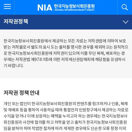
본
전
전체메뉴 열기
검
한국지능정보사회진흥원
문
체
바
메
로
뉴
가
바
저작권정책
기
로
가
기
한국지능정보사회진흥원에서 제공하는 모든 자료는 저작권법에 의하여 보호
받는 저작물로서 별도의 표시 도는 출처를 명시한 경우를 제외하고는 원칙적으
로 한국지능정보사회진흥원에 저작권이 있으며 이를 무단 복제, 배포하는 경
우에는 저작권법 제97조의5에 의한 저작재산권침해죄에 해당함을 유념하시
기 바랍니다.
저작권 정책 안내
개인 또는 법인이 한국지능정보사회진흥원의 컨텐츠를 링크하거나 인용, 복제
및 재배포 등을 통하여 사용하실 때와 통합전자 민원창구에서 제공하는 자료로
수익을 얻거나 이에 상응하는 혜택을 누리고자 하는 경우에는 한국지능정보사
회진흥원과 사전에 협의를 하고 허락을 얻고 출처가 한국지능정보사회진흥원
임을 밝혀야 하며 적법한 절차에 따라 게재한 경우에도 단순한 오류 정정 이외