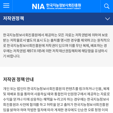
본
전
전체메뉴 열기
검
한국지능정보사회진흥원
문
체
바
메
로
뉴
가
바
저작권정책
기
로
가
기
한국지능정보사회진흥원에서 제공하는 모든 자료는 저작권법에 의하여 보호
받는 저작물로서 별도의 표시 도는 출처를 명시한 경우를 제외하고는 원칙적으
로 한국지능정보사회진흥원에 저작권이 있으며 이를 무단 복제, 배포하는 경
우에는 저작권법 제97조의5에 의한 저작재산권침해죄에 해당함을 유념하시
기 바랍니다.
저작권 정책 안내
개인 또는 법인이 한국지능정보사회진흥원의 컨텐츠를 링크하거나 인용, 복제
및 재배포 등을 통하여 사용하실 때와 통합전자 민원창구에서 제공하는 자료로
수익을 얻거나 이에 상응하는 혜택을 누리고자 하는 경우에는 한국지능정보사
회진흥원과 사전에 협의를 하고 허락을 얻고 출처가 한국지능정보사회진흥원
임을 밝혀야 하며 적법한 절차에 따라 게재한 경우에도 단순한 오류 정정 이외