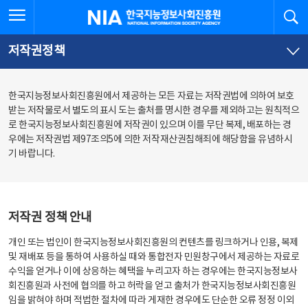
본
전
전체메뉴 열기
검
한국지능정보사회진흥원
문
체
바
메
로
뉴
가
바
저작권정책
기
로
가
기
한국지능정보사회진흥원에서 제공하는 모든 자료는 저작권법에 의하여 보호
받는 저작물로서 별도의 표시 도는 출처를 명시한 경우를 제외하고는 원칙적으
로 한국지능정보사회진흥원에 저작권이 있으며 이를 무단 복제, 배포하는 경
우에는 저작권법 제97조의5에 의한 저작재산권침해죄에 해당함을 유념하시
기 바랍니다.
저작권 정책 안내
개인 또는 법인이 한국지능정보사회진흥원의 컨텐츠를 링크하거나 인용, 복제
및 재배포 등을 통하여 사용하실 때와 통합전자 민원창구에서 제공하는 자료로
수익을 얻거나 이에 상응하는 혜택을 누리고자 하는 경우에는 한국지능정보사
회진흥원과 사전에 협의를 하고 허락을 얻고 출처가 한국지능정보사회진흥원
임을 밝혀야 하며 적법한 절차에 따라 게재한 경우에도 단순한 오류 정정 이외