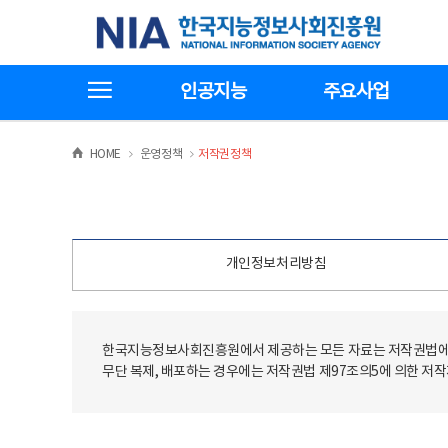
본
전
한국지능정보사회진흥원
문
체
바
메
로
뉴
가
바
전체메뉴보기
기
로
인공지능
주요사업
가
기
>
>
HOME
운영정책
저작권정책
개인정보처리방침
한국지능정보사회진흥원에서 제공하는 모든 자료는 저작권법에 
무단 복제, 배포하는 경우에는 저작권법 제97조의5에 의한 