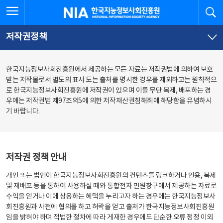
본
전
전체메뉴 열기
검
한국지능정보사회진흥원
문
체
바
메
로
뉴
가
바
저작권정책
기
로
가
기
한국지능정보사회진흥원에서 제공하는 모든 자료는 저작권법에 의하여 보호
받는 저작물로서 별도의 표시 도는 출처를 명시한 경우를 제외하고는 원칙적으
로 한국지능정보사회진흥원에 저작권이 있으며 이를 무단 복제, 배포하는 경
우에는 저작권법 제97조의5에 의한 저작재산권침해죄에 해당함을 유념하시
기 바랍니다.
저작권 정책 안내
개인 또는 법인이 한국지능정보사회진흥원의 컨텐츠를 링크하거나 인용, 복제
및 재배포 등을 통하여 사용하실 때와 통합전자 민원창구에서 제공하는 자료로
수익을 얻거나 이에 상응하는 혜택을 누리고자 하는 경우에는 한국지능정보사
회진흥원과 사전에 협의를 하고 허락을 얻고 출처가 한국지능정보사회진흥원
임을 밝혀야 하며 적법한 절차에 따라 게재한 경우에도 단순한 오류 정정 이외