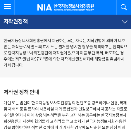
본
전
전체메뉴 열기
검
한국지능정보사회진흥원
문
체
바
메
로
뉴
가
바
저작권정책
기
로
가
기
한국지능정보사회진흥원에서 제공하는 모든 자료는 저작권법에 의하여 보호
받는 저작물로서 별도의 표시 도는 출처를 명시한 경우를 제외하고는 원칙적으
로 한국지능정보사회진흥원에 저작권이 있으며 이를 무단 복제, 배포하는 경
우에는 저작권법 제97조의5에 의한 저작재산권침해죄에 해당함을 유념하시
기 바랍니다.
저작권 정책 안내
개인 또는 법인이 한국지능정보사회진흥원의 컨텐츠를 링크하거나 인용, 복제
및 재배포 등을 통하여 사용하실 때와 통합전자 민원창구에서 제공하는 자료로
수익을 얻거나 이에 상응하는 혜택을 누리고자 하는 경우에는 한국지능정보사
회진흥원과 사전에 협의를 하고 허락을 얻고 출처가 한국지능정보사회진흥원
임을 밝혀야 하며 적법한 절차에 따라 게재한 경우에도 단순한 오류 정정 이외