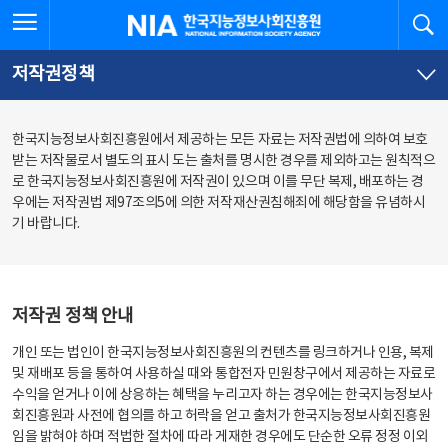
본
전
전체메뉴 열기
검
한국지능정보사회진흥원
문
체
바
메
로
뉴
가
바
저작권정책
기
로
가
기
한국지능정보사회진흥원에서 제공하는 모든 자료는 저작권법에 의하여 보호
받는 저작물로서 별도의 표시 도는 출처를 명시한 경우를 제외하고는 원칙적으
로 한국지능정보사회진흥원에 저작권이 있으며 이를 무단 복제, 배포하는 경
우에는 저작권법 제97조의5에 의한 저작재산권침해죄에 해당함을 유념하시
기 바랍니다.
저작권 정책 안내
개인 또는 법인이 한국지능정보사회진흥원의 컨텐츠를 링크하거나 인용, 복제
및 재배포 등을 통하여 사용하실 때와 통합전자 민원창구에서 제공하는 자료로
수익을 얻거나 이에 상응하는 혜택을 누리고자 하는 경우에는 한국지능정보사
회진흥원과 사전에 협의를 하고 허락을 얻고 출처가 한국지능정보사회진흥원
임을 밝혀야 하며 적법한 절차에 따라 게재한 경우에도 단순한 오류 정정 이외