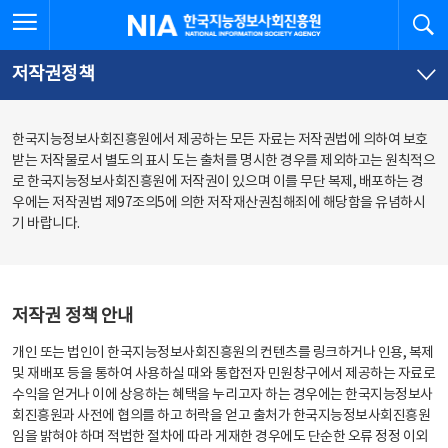
본
전
전체메뉴 열기
검
한국지능정보사회진흥원
문
체
바
메
로
뉴
가
바
저작권정책
기
로
가
기
한국지능정보사회진흥원에서 제공하는 모든 자료는 저작권법에 의하여 보호
받는 저작물로서 별도의 표시 도는 출처를 명시한 경우를 제외하고는 원칙적으
로 한국지능정보사회진흥원에 저작권이 있으며 이를 무단 복제, 배포하는 경
우에는 저작권법 제97조의5에 의한 저작재산권침해죄에 해당함을 유념하시
기 바랍니다.
저작권 정책 안내
개인 또는 법인이 한국지능정보사회진흥원의 컨텐츠를 링크하거나 인용, 복제
및 재배포 등을 통하여 사용하실 때와 통합전자 민원창구에서 제공하는 자료로
수익을 얻거나 이에 상응하는 혜택을 누리고자 하는 경우에는 한국지능정보사
회진흥원과 사전에 협의를 하고 허락을 얻고 출처가 한국지능정보사회진흥원
임을 밝혀야 하며 적법한 절차에 따라 게재한 경우에도 단순한 오류 정정 이외