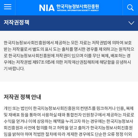
본
전
전체메뉴 열기
검
한국지능정보사회진흥원
문
체
바
메
로
뉴
가
바
저작권정책
기
로
가
기
한국지능정보사회진흥원에서 제공하는 모든 자료는 저작권법에 의하여 보호
받는 저작물로서 별도의 표시 도는 출처를 명시한 경우를 제외하고는 원칙적으
로 한국지능정보사회진흥원에 저작권이 있으며 이를 무단 복제, 배포하는 경
우에는 저작권법 제97조의5에 의한 저작재산권침해죄에 해당함을 유념하시
기 바랍니다.
저작권 정책 안내
개인 또는 법인이 한국지능정보사회진흥원의 컨텐츠를 링크하거나 인용, 복제
및 재배포 등을 통하여 사용하실 때와 통합전자 민원창구에서 제공하는 자료로
수익을 얻거나 이에 상응하는 혜택을 누리고자 하는 경우에는 한국지능정보사
회진흥원과 사전에 협의를 하고 허락을 얻고 출처가 한국지능정보사회진흥원
임을 밝혀야 하며 적법한 절차에 따라 게재한 경우에도 단순한 오류 정정 이외