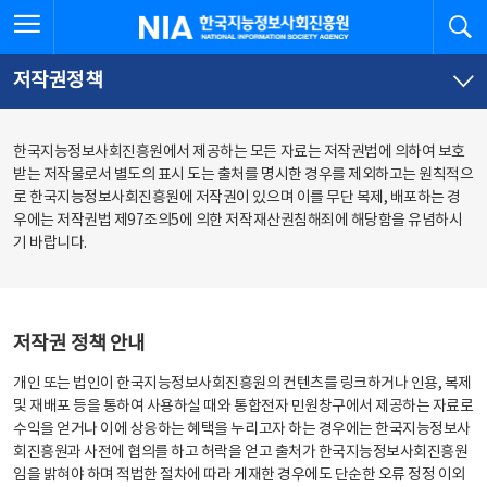
본
전
전체메뉴 열기
검
한국지능정보사회진흥원
문
체
바
메
로
뉴
가
바
저작권정책
기
로
가
기
한국지능정보사회진흥원에서 제공하는 모든 자료는 저작권법에 의하여 보호
받는 저작물로서 별도의 표시 도는 출처를 명시한 경우를 제외하고는 원칙적으
로 한국지능정보사회진흥원에 저작권이 있으며 이를 무단 복제, 배포하는 경
우에는 저작권법 제97조의5에 의한 저작재산권침해죄에 해당함을 유념하시
기 바랍니다.
저작권 정책 안내
개인 또는 법인이 한국지능정보사회진흥원의 컨텐츠를 링크하거나 인용, 복제
및 재배포 등을 통하여 사용하실 때와 통합전자 민원창구에서 제공하는 자료로
수익을 얻거나 이에 상응하는 혜택을 누리고자 하는 경우에는 한국지능정보사
회진흥원과 사전에 협의를 하고 허락을 얻고 출처가 한국지능정보사회진흥원
임을 밝혀야 하며 적법한 절차에 따라 게재한 경우에도 단순한 오류 정정 이외