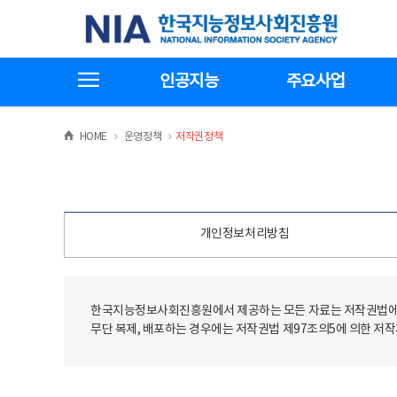
본
전
한국지능정보사회진흥원
문
체
바
메
로
뉴
가
바
전체메뉴보기
기
로
인공지능
주요사업
가
기
>
>
HOME
운영정책
저작권정책
개인정보처리방침
한국지능정보사회진흥원에서 제공하는 모든 자료는 저작권법에 
무단 복제, 배포하는 경우에는 저작권법 제97조의5에 의한 