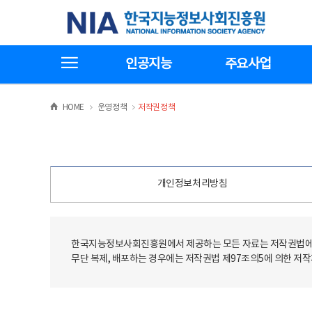
본
전
한국지능정보사회진흥원
문
체
바
메
로
뉴
가
바
전체메뉴보기
기
로
인공지능
주요사업
가
기
>
>
HOME
운영정책
저작권정책
개인정보처리방침
한국지능정보사회진흥원에서 제공하는 모든 자료는 저작권법에 
무단 복제, 배포하는 경우에는 저작권법 제97조의5에 의한 