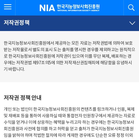
본
전
전체메뉴 열기
검
한국지능정보사회진흥원
문
체
바
메
로
뉴
가
바
저작권정책
기
로
가
기
한국지능정보사회진흥원에서 제공하는 모든 자료는 저작권법에 의하여 보호
받는 저작물로서 별도의 표시 도는 출처를 명시한 경우를 제외하고는 원칙적으
로 한국지능정보사회진흥원에 저작권이 있으며 이를 무단 복제, 배포하는 경
우에는 저작권법 제97조의5에 의한 저작재산권침해죄에 해당함을 유념하시
기 바랍니다.
저작권 정책 안내
개인 또는 법인이 한국지능정보사회진흥원의 컨텐츠를 링크하거나 인용, 복제
및 재배포 등을 통하여 사용하실 때와 통합전자 민원창구에서 제공하는 자료로
수익을 얻거나 이에 상응하는 혜택을 누리고자 하는 경우에는 한국지능정보사
회진흥원과 사전에 협의를 하고 허락을 얻고 출처가 한국지능정보사회진흥원
임을 밝혀야 하며 적법한 절차에 따라 게재한 경우에도 단순한 오류 정정 이외