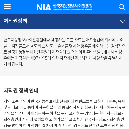
본
전
전체메뉴 열기
검
한국지능정보사회진흥원
문
체
바
메
로
뉴
가
바
저작권정책
기
로
가
기
한국지능정보사회진흥원에서 제공하는 모든 자료는 저작권법에 의하여 보호
받는 저작물로서 별도의 표시 도는 출처를 명시한 경우를 제외하고는 원칙적으
로 한국지능정보사회진흥원에 저작권이 있으며 이를 무단 복제, 배포하는 경
우에는 저작권법 제97조의5에 의한 저작재산권침해죄에 해당함을 유념하시
기 바랍니다.
저작권 정책 안내
개인 또는 법인이 한국지능정보사회진흥원의 컨텐츠를 링크하거나 인용, 복제
및 재배포 등을 통하여 사용하실 때와 통합전자 민원창구에서 제공하는 자료로
수익을 얻거나 이에 상응하는 혜택을 누리고자 하는 경우에는 한국지능정보사
회진흥원과 사전에 협의를 하고 허락을 얻고 출처가 한국지능정보사회진흥원
임을 밝혀야 하며 적법한 절차에 따라 게재한 경우에도 단순한 오류 정정 이외