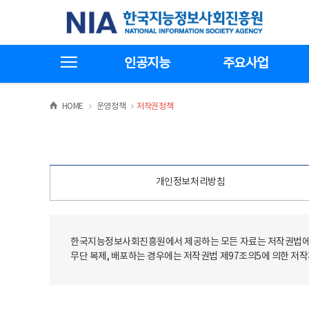
본
전
한국지능정보사회진흥원
문
체
바
메
로
뉴
가
바
전체메뉴보기
기
로
인공지능
주요사업
가
기
>
>
HOME
운영정책
저작권정책
개인정보처리방침
한국지능정보사회진흥원에서 제공하는 모든 자료는 저작권법에 
무단 복제, 배포하는 경우에는 저작권법 제97조의5에 의한 