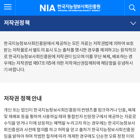
본
전
전체메뉴 열기
검
한국지능정보사회진흥원
문
체
바
메
로
뉴
가
바
저작권정책
기
로
가
기
한국지능정보사회진흥원에서 제공하는 모든 자료는 저작권법에 의하여 보호
받는 저작물로서 별도의 표시 도는 출처를 명시한 경우를 제외하고는 원칙적으
로 한국지능정보사회진흥원에 저작권이 있으며 이를 무단 복제, 배포하는 경
우에는 저작권법 제97조의5에 의한 저작재산권침해죄에 해당함을 유념하시
기 바랍니다.
저작권 정책 안내
개인 또는 법인이 한국지능정보사회진흥원의 컨텐츠를 링크하거나 인용, 복제
및 재배포 등을 통하여 사용하실 때와 통합전자 민원창구에서 제공하는 자료로
수익을 얻거나 이에 상응하는 혜택을 누리고자 하는 경우에는 한국지능정보사
회진흥원과 사전에 협의를 하고 허락을 얻고 출처가 한국지능정보사회진흥원
임을 밝혀야 하며 적법한 절차에 따라 게재한 경우에도 단순한 오류 정정 이외