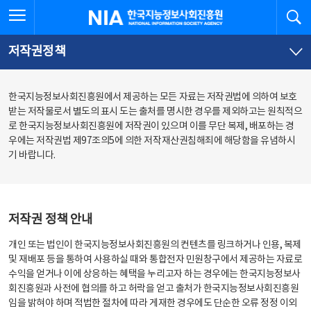
본
전
전체메뉴 열기
검
한국지능정보사회진흥원
문
체
바
메
로
뉴
가
바
저작권정책
기
로
가
기
한국지능정보사회진흥원에서 제공하는 모든 자료는 저작권법에 의하여 보호
받는 저작물로서 별도의 표시 도는 출처를 명시한 경우를 제외하고는 원칙적으
로 한국지능정보사회진흥원에 저작권이 있으며 이를 무단 복제, 배포하는 경
우에는 저작권법 제97조의5에 의한 저작재산권침해죄에 해당함을 유념하시
기 바랍니다.
저작권 정책 안내
개인 또는 법인이 한국지능정보사회진흥원의 컨텐츠를 링크하거나 인용, 복제
및 재배포 등을 통하여 사용하실 때와 통합전자 민원창구에서 제공하는 자료로
수익을 얻거나 이에 상응하는 혜택을 누리고자 하는 경우에는 한국지능정보사
회진흥원과 사전에 협의를 하고 허락을 얻고 출처가 한국지능정보사회진흥원
임을 밝혀야 하며 적법한 절차에 따라 게재한 경우에도 단순한 오류 정정 이외