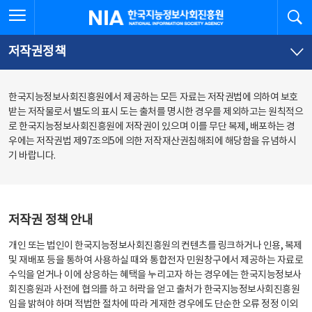
본
전
전체메뉴 열기
검
한국지능정보사회진흥원
문
체
바
메
로
뉴
가
바
저작권정책
기
로
가
기
한국지능정보사회진흥원에서 제공하는 모든 자료는 저작권법에 의하여 보호
받는 저작물로서 별도의 표시 도는 출처를 명시한 경우를 제외하고는 원칙적으
로 한국지능정보사회진흥원에 저작권이 있으며 이를 무단 복제, 배포하는 경
우에는 저작권법 제97조의5에 의한 저작재산권침해죄에 해당함을 유념하시
기 바랍니다.
저작권 정책 안내
개인 또는 법인이 한국지능정보사회진흥원의 컨텐츠를 링크하거나 인용, 복제
및 재배포 등을 통하여 사용하실 때와 통합전자 민원창구에서 제공하는 자료로
수익을 얻거나 이에 상응하는 혜택을 누리고자 하는 경우에는 한국지능정보사
회진흥원과 사전에 협의를 하고 허락을 얻고 출처가 한국지능정보사회진흥원
임을 밝혀야 하며 적법한 절차에 따라 게재한 경우에도 단순한 오류 정정 이외