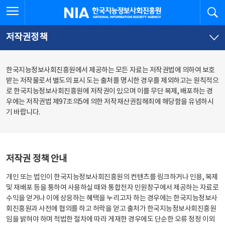
본
전
전체메뉴 열기
검
한국지능정보사회진흥원
문
체
바
메
로
뉴
가
바
저작권정책
기
로
가
기
한국지능정보사회진흥원에서 제공하는 모든 자료는 저작권법에 의하여 보호
받는 저작물로서 별도의 표시 도는 출처를 명시한 경우를 제외하고는 원칙적으
로 한국지능정보사회진흥원에 저작권이 있으며 이를 무단 복제, 배포하는 경
우에는 저작권법 제97조의5에 의한 저작재산권침해죄에 해당함을 유념하시
기 바랍니다.
저작권 정책 안내
개인 또는 법인이 한국지능정보사회진흥원의 컨텐츠를 링크하거나 인용, 복제
및 재배포 등을 통하여 사용하실 때와 통합전자 민원창구에서 제공하는 자료로
수익을 얻거나 이에 상응하는 혜택을 누리고자 하는 경우에는 한국지능정보사
회진흥원과 사전에 협의를 하고 허락을 얻고 출처가 한국지능정보사회진흥원
임을 밝혀야 하며 적법한 절차에 따라 게재한 경우에도 단순한 오류 정정 이외