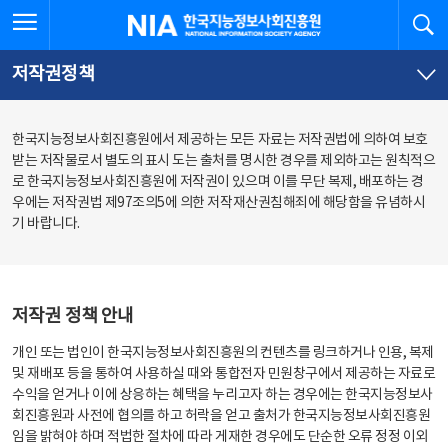
본
전
전체메뉴 열기
검
한국지능정보사회진흥원
문
체
바
메
로
뉴
가
바
저작권정책
기
로
가
기
한국지능정보사회진흥원에서 제공하는 모든 자료는 저작권법에 의하여 보호
받는 저작물로서 별도의 표시 도는 출처를 명시한 경우를 제외하고는 원칙적으
로 한국지능정보사회진흥원에 저작권이 있으며 이를 무단 복제, 배포하는 경
우에는 저작권법 제97조의5에 의한 저작재산권침해죄에 해당함을 유념하시
기 바랍니다.
저작권 정책 안내
개인 또는 법인이 한국지능정보사회진흥원의 컨텐츠를 링크하거나 인용, 복제
및 재배포 등을 통하여 사용하실 때와 통합전자 민원창구에서 제공하는 자료로
수익을 얻거나 이에 상응하는 혜택을 누리고자 하는 경우에는 한국지능정보사
회진흥원과 사전에 협의를 하고 허락을 얻고 출처가 한국지능정보사회진흥원
임을 밝혀야 하며 적법한 절차에 따라 게재한 경우에도 단순한 오류 정정 이외