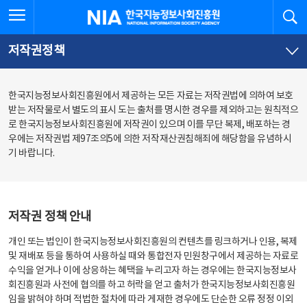
본
전
전체메뉴 열기
검
한국지능정보사회진흥원
문
체
바
메
로
뉴
가
바
저작권정책
기
로
가
기
한국지능정보사회진흥원에서 제공하는 모든 자료는 저작권법에 의하여 보호
받는 저작물로서 별도의 표시 도는 출처를 명시한 경우를 제외하고는 원칙적으
로 한국지능정보사회진흥원에 저작권이 있으며 이를 무단 복제, 배포하는 경
우에는 저작권법 제97조의5에 의한 저작재산권침해죄에 해당함을 유념하시
기 바랍니다.
저작권 정책 안내
개인 또는 법인이 한국지능정보사회진흥원의 컨텐츠를 링크하거나 인용, 복제
및 재배포 등을 통하여 사용하실 때와 통합전자 민원창구에서 제공하는 자료로
수익을 얻거나 이에 상응하는 혜택을 누리고자 하는 경우에는 한국지능정보사
회진흥원과 사전에 협의를 하고 허락을 얻고 출처가 한국지능정보사회진흥원
임을 밝혀야 하며 적법한 절차에 따라 게재한 경우에도 단순한 오류 정정 이외