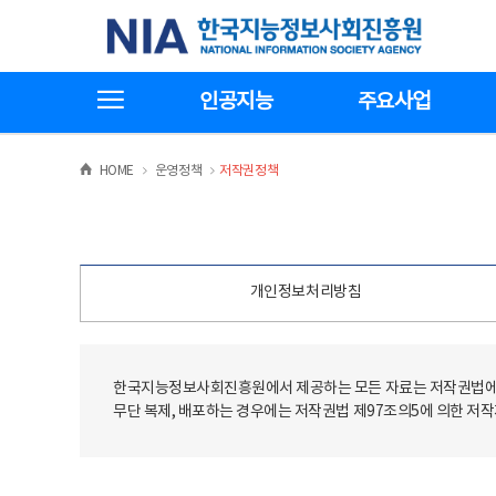
본
전
한국지능정보사회진흥원
문
체
바
메
로
뉴
가
바
전체메뉴보기
기
로
인공지능
주요사업
가
기
>
>
HOME
운영정책
저작권정책
개인정보처리방침
한국지능정보사회진흥원에서 제공하는 모든 자료는 저작권법에 
무단 복제, 배포하는 경우에는 저작권법 제97조의5에 의한 