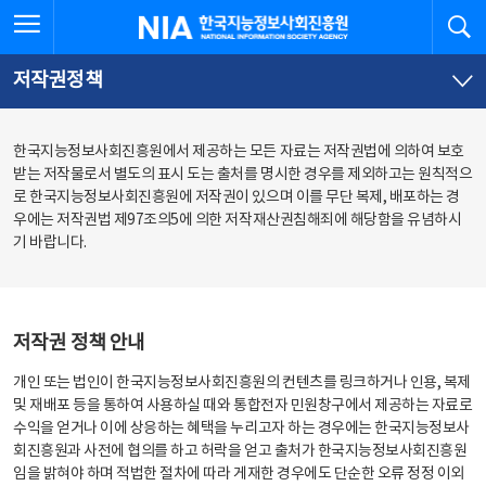
본
전
전체메뉴 열기
검
한국지능정보사회진흥원
문
체
바
메
로
뉴
가
바
저작권정책
기
로
가
기
한국지능정보사회진흥원에서 제공하는 모든 자료는 저작권법에 의하여 보호
받는 저작물로서 별도의 표시 도는 출처를 명시한 경우를 제외하고는 원칙적으
로 한국지능정보사회진흥원에 저작권이 있으며 이를 무단 복제, 배포하는 경
우에는 저작권법 제97조의5에 의한 저작재산권침해죄에 해당함을 유념하시
기 바랍니다.
저작권 정책 안내
개인 또는 법인이 한국지능정보사회진흥원의 컨텐츠를 링크하거나 인용, 복제
및 재배포 등을 통하여 사용하실 때와 통합전자 민원창구에서 제공하는 자료로
수익을 얻거나 이에 상응하는 혜택을 누리고자 하는 경우에는 한국지능정보사
회진흥원과 사전에 협의를 하고 허락을 얻고 출처가 한국지능정보사회진흥원
임을 밝혀야 하며 적법한 절차에 따라 게재한 경우에도 단순한 오류 정정 이외