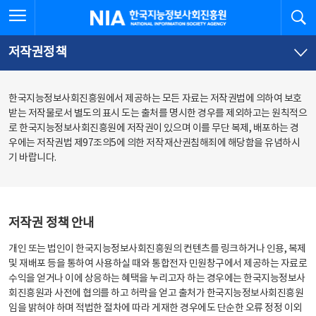
본
전
전체메뉴 열기
검
한국지능정보사회진흥원
문
체
바
메
로
뉴
가
바
저작권정책
기
로
가
기
한국지능정보사회진흥원에서 제공하는 모든 자료는 저작권법에 의하여 보호
받는 저작물로서 별도의 표시 도는 출처를 명시한 경우를 제외하고는 원칙적으
로 한국지능정보사회진흥원에 저작권이 있으며 이를 무단 복제, 배포하는 경
우에는 저작권법 제97조의5에 의한 저작재산권침해죄에 해당함을 유념하시
기 바랍니다.
저작권 정책 안내
개인 또는 법인이 한국지능정보사회진흥원의 컨텐츠를 링크하거나 인용, 복제
및 재배포 등을 통하여 사용하실 때와 통합전자 민원창구에서 제공하는 자료로
수익을 얻거나 이에 상응하는 혜택을 누리고자 하는 경우에는 한국지능정보사
회진흥원과 사전에 협의를 하고 허락을 얻고 출처가 한국지능정보사회진흥원
임을 밝혀야 하며 적법한 절차에 따라 게재한 경우에도 단순한 오류 정정 이외