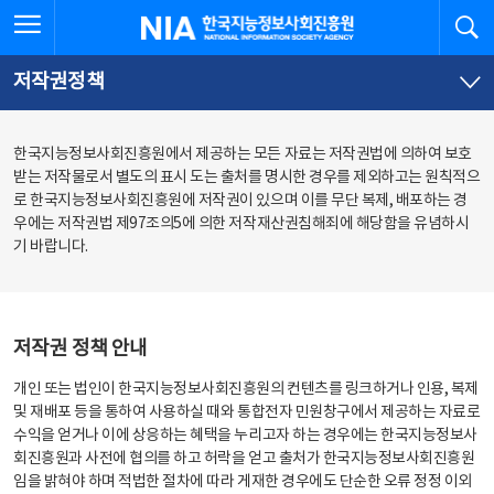
본
전
전체메뉴 열기
검
한국지능정보사회진흥원
문
체
바
메
로
뉴
가
바
저작권정책
기
로
가
기
한국지능정보사회진흥원에서 제공하는 모든 자료는 저작권법에 의하여 보호
받는 저작물로서 별도의 표시 도는 출처를 명시한 경우를 제외하고는 원칙적으
로 한국지능정보사회진흥원에 저작권이 있으며 이를 무단 복제, 배포하는 경
우에는 저작권법 제97조의5에 의한 저작재산권침해죄에 해당함을 유념하시
기 바랍니다.
저작권 정책 안내
개인 또는 법인이 한국지능정보사회진흥원의 컨텐츠를 링크하거나 인용, 복제
및 재배포 등을 통하여 사용하실 때와 통합전자 민원창구에서 제공하는 자료로
수익을 얻거나 이에 상응하는 혜택을 누리고자 하는 경우에는 한국지능정보사
회진흥원과 사전에 협의를 하고 허락을 얻고 출처가 한국지능정보사회진흥원
임을 밝혀야 하며 적법한 절차에 따라 게재한 경우에도 단순한 오류 정정 이외