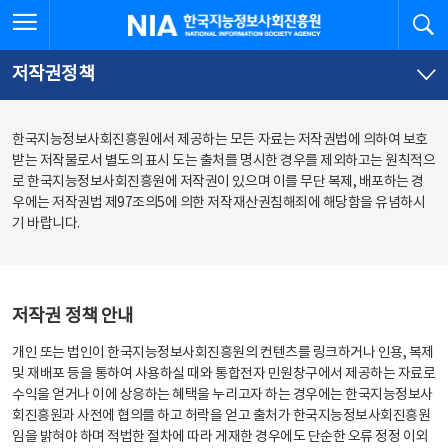
본
전
전체메뉴 열기
검
한국지능정보사회진흥원
문
체
바
메
로
뉴
가
바
저작권정책
기
로
가
기
한국지능정보사회진흥원에서 제공하는 모든 자료는 저작권법에 의하여 보호
받는 저작물로서 별도의 표시 도는 출처를 명시한 경우를 제외하고는 원칙적으
로 한국지능정보사회진흥원에 저작권이 있으며 이를 무단 복제, 배포하는 경
우에는 저작권법 제97조의5에 의한 저작재산권침해죄에 해당함을 유념하시
기 바랍니다.
저작권 정책 안내
개인 또는 법인이 한국지능정보사회진흥원의 컨텐츠를 링크하거나 인용, 복제
및 재배포 등을 통하여 사용하실 때와 통합전자 민원창구에서 제공하는 자료로
수익을 얻거나 이에 상응하는 혜택을 누리고자 하는 경우에는 한국지능정보사
회진흥원과 사전에 협의를 하고 허락을 얻고 출처가 한국지능정보사회진흥원
임을 밝혀야 하며 적법한 절차에 따라 게재한 경우에도 단순한 오류 정정 이외