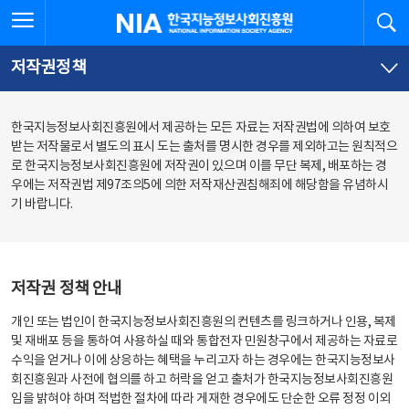
본
전
전체메뉴 열기
검
한국지능정보사회진흥원
문
체
바
메
로
뉴
가
바
저작권정책
기
로
가
기
한국지능정보사회진흥원에서 제공하는 모든 자료는 저작권법에 의하여 보호
받는 저작물로서 별도의 표시 도는 출처를 명시한 경우를 제외하고는 원칙적으
로 한국지능정보사회진흥원에 저작권이 있으며 이를 무단 복제, 배포하는 경
우에는 저작권법 제97조의5에 의한 저작재산권침해죄에 해당함을 유념하시
기 바랍니다.
저작권 정책 안내
개인 또는 법인이 한국지능정보사회진흥원의 컨텐츠를 링크하거나 인용, 복제
및 재배포 등을 통하여 사용하실 때와 통합전자 민원창구에서 제공하는 자료로
수익을 얻거나 이에 상응하는 혜택을 누리고자 하는 경우에는 한국지능정보사
회진흥원과 사전에 협의를 하고 허락을 얻고 출처가 한국지능정보사회진흥원
임을 밝혀야 하며 적법한 절차에 따라 게재한 경우에도 단순한 오류 정정 이외