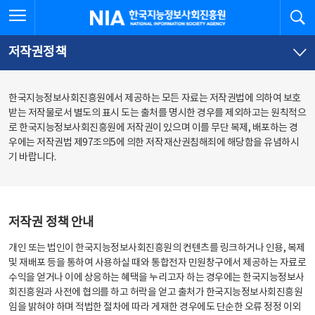
본
전
전체메뉴 열기
검
한국지능정보사회진흥원
문
체
바
메
로
뉴
가
바
저작권정책
기
로
가
기
한국지능정보사회진흥원에서 제공하는 모든 자료는 저작권법에 의하여 보호
받는 저작물로서 별도의 표시 도는 출처를 명시한 경우를 제외하고는 원칙적으
로 한국지능정보사회진흥원에 저작권이 있으며 이를 무단 복제, 배포하는 경
우에는 저작권법 제97조의5에 의한 저작재산권침해죄에 해당함을 유념하시
기 바랍니다.
저작권 정책 안내
개인 또는 법인이 한국지능정보사회진흥원의 컨텐츠를 링크하거나 인용, 복제
및 재배포 등을 통하여 사용하실 때와 통합전자 민원창구에서 제공하는 자료로
수익을 얻거나 이에 상응하는 혜택을 누리고자 하는 경우에는 한국지능정보사
회진흥원과 사전에 협의를 하고 허락을 얻고 출처가 한국지능정보사회진흥원
임을 밝혀야 하며 적법한 절차에 따라 게재한 경우에도 단순한 오류 정정 이외