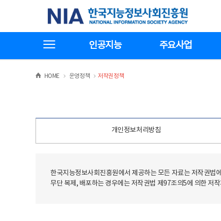
본
전
한국지능정보사회진흥원
문
체
바
메
로
뉴
가
바
전체메뉴보기
기
로
인공지능
주요사업
가
기
>
>
HOME
운영정책
저작권정책
개인정보처리방침
한국지능정보사회진흥원에서 제공하는 모든 자료는 저작권법에 
무단 복제, 배포하는 경우에는 저작권법 제97조의5에 의한 